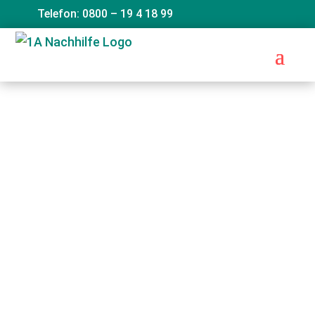
Telefon: 0800 – 19 4 18 99
Einfach. Individuell. Erfolgreich
1a-nachhilfe­
In Zukunft
bessere Noten
Qualifizierte Nachhilfelehrer für alle
Schulformen
Lernen mit Spaß durch persönliche
Betreuung