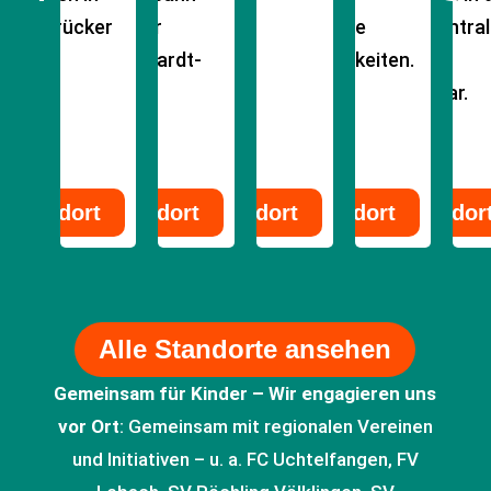
Straße 314
 Saarbrücker
sowie der
renovierte
Pfalz, zentral
Fu
aße 86
Rhein-Haardt-
Räumlichkeiten.
und gut
am
Bahn.
erreichbar.
Standort
Standort
Standort
Standort
Standor
Alle Standorte ansehen
Gemeinsam für Kinder – Wir engagieren uns
vor Ort
: Gemeinsam mit regionalen Vereinen
und Initiativen – u. a. FC Uchtelfangen, FV