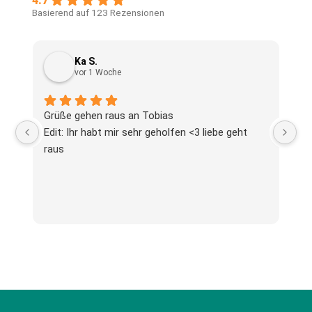
4.7
Basierend auf 123 Rezensionen
Ka S.
vor 1 Woche
Grüße gehen raus an Tobias
Wi
Edit: Ihr habt mir sehr geholfen <3 liebe geht
Na
raus
Be
pr
di
ge
Sc
Un
Ma
Wi
da
be