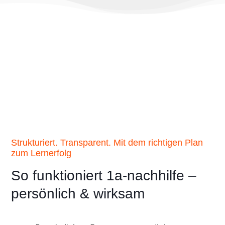
Jede Schülerin und jeder Schüler ist anders –
deshalb setzen wir auf persönliche Beratung,
flexible Lösungen und nachvollziehbare Schritte
bis zum Lernerfolg.
Strukturiert. Transparent. Mit dem richtigen Plan
zum Lernerfolg
So funktioniert 1a-nachhilfe –
persönlich & wirksam