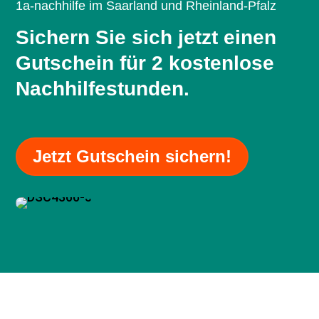
Ar
1a-nachhilfe im Saarland und Rheinland-Pfalz
er
Sichern Sie sich jetzt einen
be
Vi
Gutschein für 2 kostenlose
Un
Nachhilfestunden.
di
Jetzt Gutschein sichern!