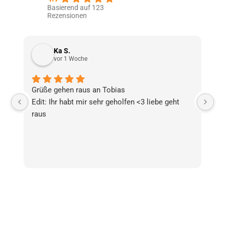
Basierend auf 123
Rezensionen
Ka S.
vor 1 Woche
Grüße gehen raus an Tobias
Wi
Edit: Ihr habt mir sehr geholfen <3 liebe geht
Na
raus
Be
pr
di
ge
Sc
Un
Ma
Wi
me
Mo