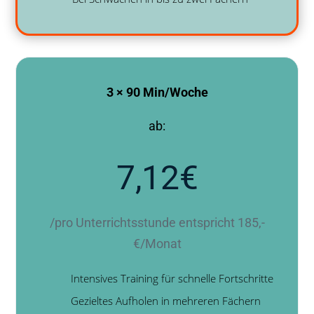
3 × 90 Min/Woche
ab:
7,12€
/pro Unterrichtsstunde entspricht 185,-
€/Monat
Intensives Training für schnelle Fortschritte
Gezieltes Aufholen in mehreren Fächern