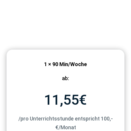
Unser Kind erhält Unterstützung in den Fächern
Mathematik, Physik, Französisch und Deutsch.
Wir sehen eine positive Entwicklung und merken,
dass unser Kind mehr Sicherheit und Motivation
beim Lernen bekommen hat. Den Erfolg der
Arbeit sehen wir auch an den verbesserten und
erfolgreichen Schulnoten – das ist für uns die
beste Bestätigung.
Vielen Dank an das ganze Team für die
1 × 90 Min/Woche
Unterstützung und die tolle Arbeit. Wir können
die Nachhilfe hier wirklich weiterempfehlen.
ab:
11,55€
/pro Unterrichtsstunde entspricht 100,-
€/Monat