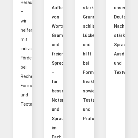
Herausforderung
Aufbau
stärkt
unsere
–
von
Grundlagen,
Deutsch
wir
Wortschatz,
schließt
Nachhilfe
helfen
Grammatik
Lücken
stärkt
mit
und
und
Sprachgefüh
individueller
freiem
hilft
Ausdruck
Förderung
Sprechen
bei
und
bei
–
Formeln,
Textverstän
Rechenwegen,
für
Reaktionen
Formeln
bessere
sowie
und
Noten
Tests
Textaufgaben.
und
und
Sprachgefühl
Prüfungen.
im
Fach