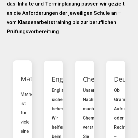
das: Inhalte und Terminplanung passen wir gezielt
an die Anforderungen der jeweiligen Schule an –
vom Klassenarbeitstraining bis zur beruflichen
Prüfungsvorbereitung
Mathematik
Englisch
Chemie
Deutsc
Englisch
Unsere
Ob
Mathe
sicher
Nachhilfe
Grammatik,
ist
beherrschen:
macht
Aufsatz
für
Wir
Chemie
oder
viele
helfen
verständlich:
Rechtschre
eine
beim
Sie
–