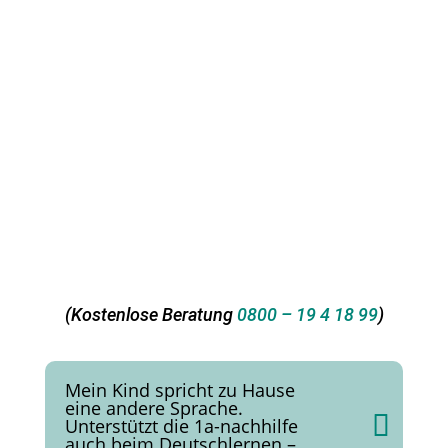
noch heute ein kostenloses, unverbindliches
Beratungsgespräch bei der 1a-nachhilfe in
Lebach.
Erleben Sie, wie gezielte Förderung und eine
motivierende Lernumgebung wirken. Wir freuen
uns darauf, Sie und Ihr Kind kennenzulernen und
den Weg zu einem entspannten, erfolgreichen
Schulalltag zu begleiten.
(Kostenlose Beratung
0800 – 19 4 18 99
)
Mein Kind spricht zu Hause
eine andere Sprache.
Unterstützt die 1a-nachhilfe
auch beim Deutschlernen –