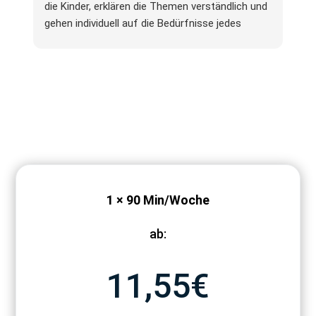
die Kinder, erklären die Themen verständlich und
gehen individuell auf die Bedürfnisse jedes
Schülers ein.
Unser Kind erhält Unterstützung in den Fächern
Mathematik, Physik, Französisch und Deutsch.
Wir sehen eine positive Entwicklung und merken,
dass unser Kind mehr Sicherheit und Motivation
beim Lernen bekommen hat. Den Erfolg der
Arbeit sehen wir auch an den verbesserten und
erfolgreichen Schulnoten – das ist für uns die
beste Bestätigung.
Vielen Dank an das ganze Team für die
1 × 90 Min/Woche
Unterstützung und die tolle Arbeit. Wir können
die Nachhilfe hier wirklich weiterempfehlen.
ab:
11,55€