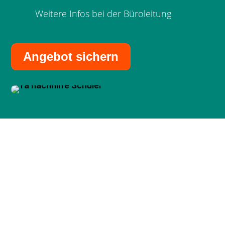
Weitere Infos bei der Büroleitung
Angebot sichern
In Lebach sind alle wichtigen Schulformen
vertreten: zwei Gymnasien – das Johannes-
Kepler-Gymnasium und das Geschwister-Scholl-
Gymnasium – die Theeltalschule als