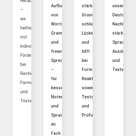
Herausforderung
Aufbau
stärkt
unsere
–
von
Grundlagen,
Deutsch
wir
Wortschatz,
schließt
Nachhilfe
helfen
Grammatik
Lücken
stärkt
mit
und
und
Sprachgefüh
individueller
freiem
hilft
Ausdruck
Förderung
Sprechen
bei
und
bei
–
Formeln,
Textverstän
Rechenwegen,
für
Reaktionen
Formeln
bessere
sowie
und
Noten
Tests
Textaufgaben.
und
und
Sprachgefühl
Prüfungen.
im
Fach