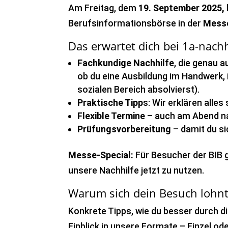
Am Freitag, dem
19. September 2025,
Berufsinformationsbörse in der
Messe
Das erwartet dich bei 1a-nachh
Fachkundige Nachhilfe
, die genau 
ob du eine Ausbildung im Handwerk, 
sozialen Bereich absolvierst).
Praktische Tipp
s: Wir erklären alle
Flexible Termine
– auch am Abend na
Prüfungsvorbereitung
– damit du si
Messe-Special:
Für Besucher der BIB g
unsere Nachhilfe jetzt zu nutzen.
Warum sich dein Besuch lohn
Konkrete Tipps, wie du besser durch 
Einblick in unsere Formate – Einzel od